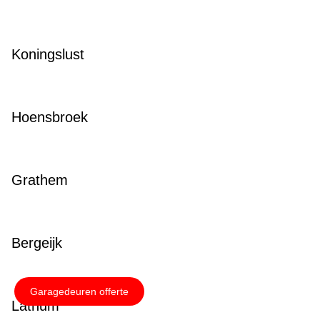
Koningslust
Hoensbroek
Grathem
Bergeijk
Garagedeuren offerte
Lathum